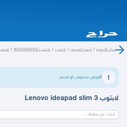
حراج الأجهزة
/
أجهزة كمبيوتر
/
لابتوب
/
لابتوب,INTEGRATED
/
لابتوب,OVO
العرض محذوف او قديم.
لابتوب Lenovo ideapad slim 3