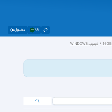
دخــــول
AR
/
لابتوب,WINDOWS