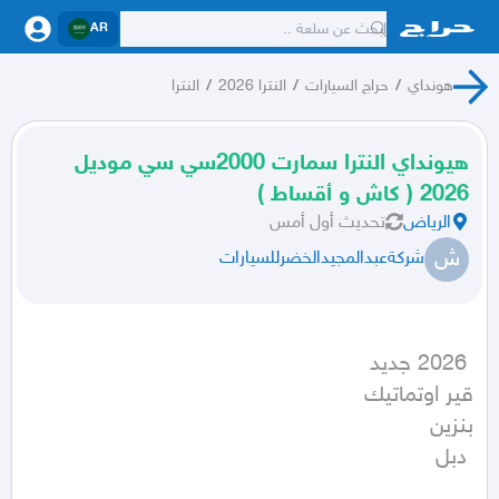
AR
هونداي
/
حراج السيارات
/
النترا 2026
/
النترا
هيونداي النترا سمارت 2000سي سي موديل
2026 ( كاش و أقساط )
الرياض
تحديث
أول أمس
ش
شركةعبدالمجيدالخضرللسيارات
 دبل