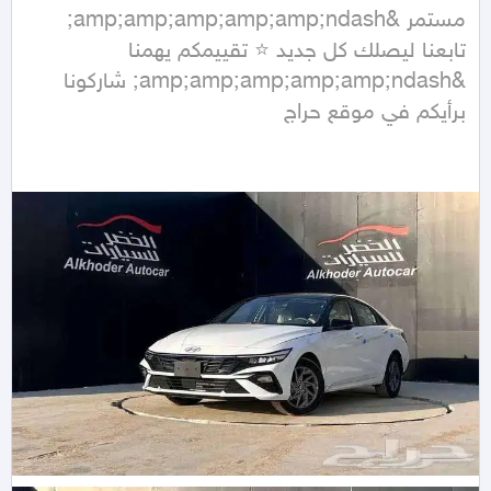
مستمر &amp;amp;amp;amp;amp;ndash; 
تابعنا ليصلك كل جديد ⭐ تقييمكم يهمنا 
&amp;amp;amp;amp;amp;ndash; شاركونا 
برأيكم في موقع حراج