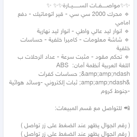
🔹 محرك 2000 سي سي - قير اتوماتيك - دفع 
🔹 شاشة معلومات - كاميرا خلفية - حساسات 
🔹 تحكم مقود - مثبت سرعة - عداد الرحلات ب 
اللغة العربية أنظمة أمان: ABS 
&amp;amp;ndash; حساسات كفرات 
&amp;amp;ndash; ثبات إلكتروني -وسائد هوائية 