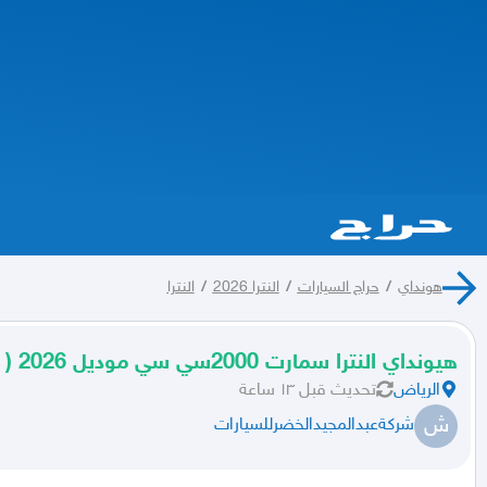
هونداي
/
حراج السيارات
/
النترا 2026
/
النترا
هيونداي النترا سمارت 2000سي سي موديل 2026 ( كاش و أقساط )
الرياض
تحديث
قبل ١٣ ساعة
ش
شركةعبدالمجيدالخضرللسيارات