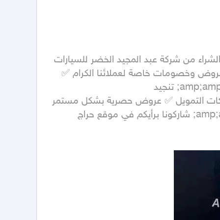
■ ولا تنسى عزيزي العميل السؤال عن باقة هداياك المجانية وباقة خصم 50% على الخدمات المقدمة لك ما بعد الشراء من شركة عبد المجيد الخضر للسيارات 
🔗 تابعونا على ALKHDRCAR ( جميع منصات التواصل الاجتماعي ) 🌐 الموقع الالكتروني alkhedrcars.com ✨ عروض وخصومات خاصة لعملائنا الكرام ✅ 
خصومات على خدمات العناية ( تظليل &amp;amp;amp;amp;amp;ndash; عوازل &amp;amp;amp;amp;amp;ndash; تنجيد 
&amp;amp;amp;amp;amp;ndash; تلميع ) ✅ خيارات تمويل وتأجير منتهي بالتمليك بالتعاون مع البنوك وشركات التمويل ✅ عروض حصرية بشكل مستمر 