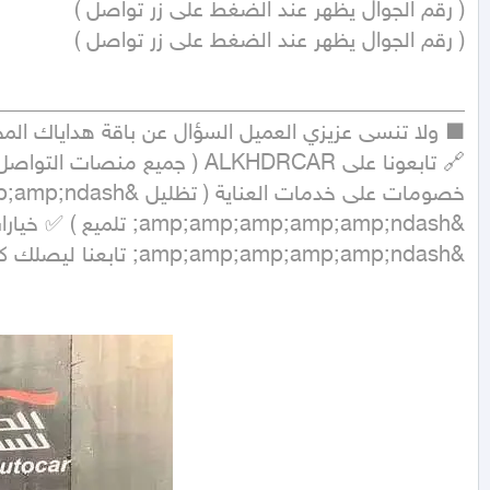
&amp;amp;amp;amp;amp;ndash; تابعنا ليصلك كل جديد ⭐ تقييمكم يهمنا &amp;amp;amp;amp;amp;ndash; شاركونا برأيكم في موقع حراج