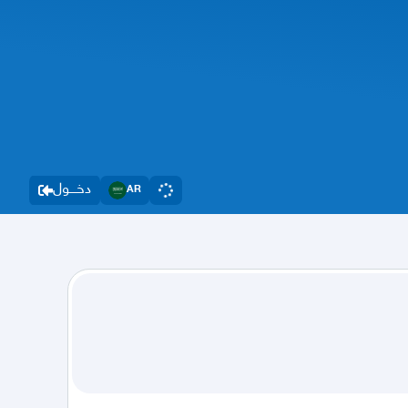
دخــــول
AR