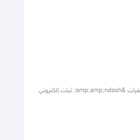
🔹 تحكم مقود - مثبت سرعة - عداد الرحلات ب اللغة العربية أنظمة أمان: ABS &amp;amp;ndash; حساسات كفرات &amp;amp;ndash; ثبات إلكتروني 