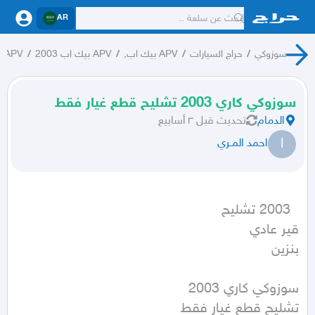
AR
سوزوكي
/
حراج السيارات
/
APV بيك اب,
/
APV بيك اب 2003
/
APV بيك اب
سوزوكي كاري 2003 تشليح قطع غيار فقط
الدمام
تحديث
قبل ٣ أسابيع
ا
احمد المــري
بنزين