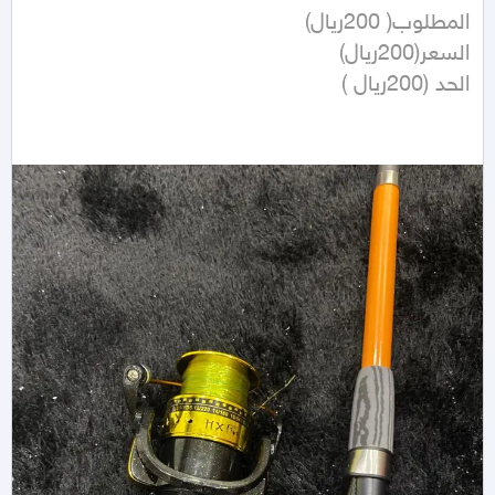
الحد (200ريال )