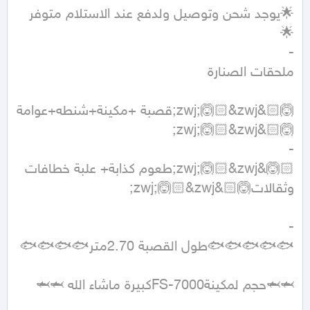
🌟يوجد شحن وتوصيل ولدفع عند الاستلام متوفر 
🙆🏻&zwj;🙆🏻&zwj;قصبة +مكينة+شنطه+عوامة 
🙆🏻&zwj;🙆🏻&zwj;طعوم كذابة+ علبة خطافات 