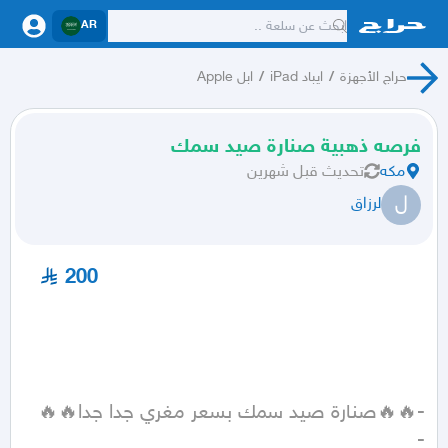
AR
حراج الأجهزة
/
ايباد iPad
/
ابل Apple
فرصه ذهبية صنارة صيد سمك
مكه
تحديث
قبل شهرين
ل
لرزاق
200