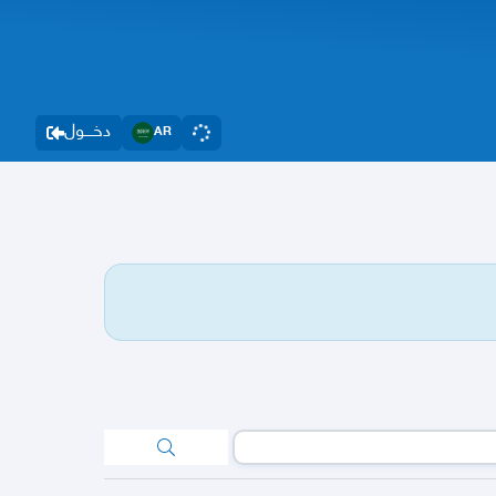
دخــــول
AR