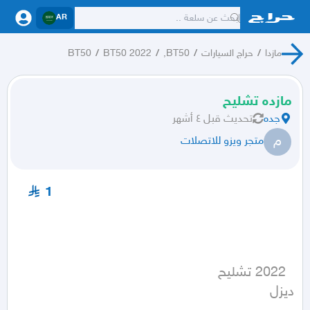
AR
مازدا
/
حراج السيارات
/
BT50,
/
BT50 2022
/
BT50
مازده تشليح
جده
تحديث
قبل ٤ أشهر
م
متجر ويزو للاتصلات
1
ديزل