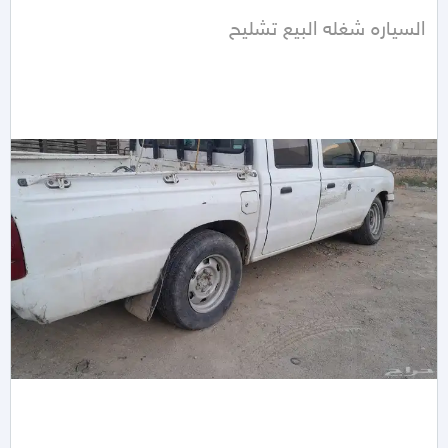
السياره شغله البيع تشليح