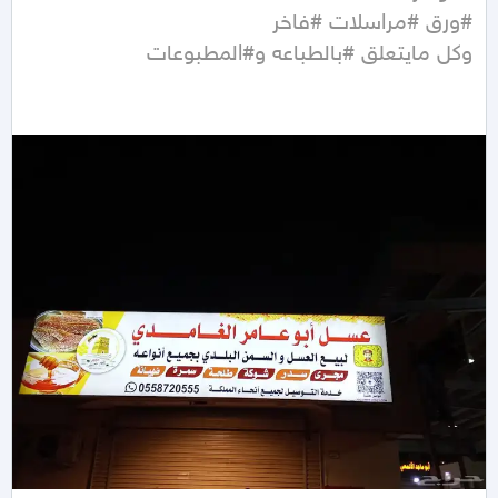
وكل مايتعلق #بالطباعه و#المطبوعات