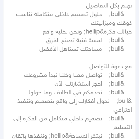
	&bull;	حلول تصميم داخلي متكاملة تناسب 
&bull;	نحوّل أفكارك إلى واقع بتصميم وتنفيذ 
	&bull;	تصميم داخلي متكامل من الفكرة إلى 