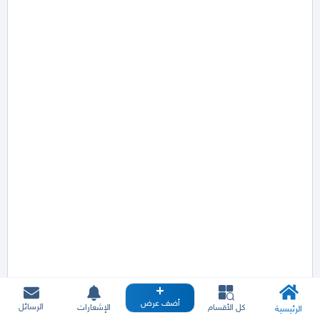
أضف عرض
الرسائل
كل الأقسام
الإشعارات
الرئيسية