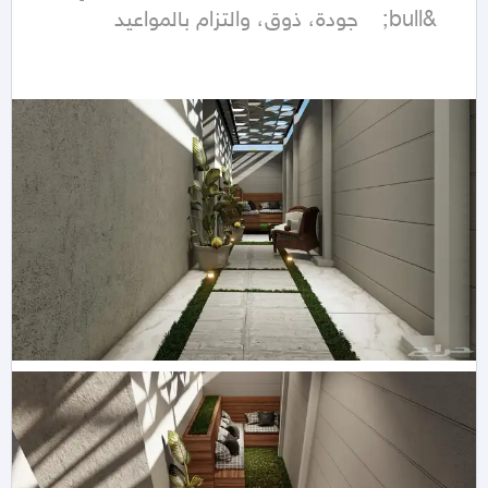
	&bull;	جودة، ذوق، والتزام بالمواعيد