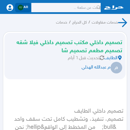
AR
خدمات مقاولات
/
كل الحراج
/
خدمات
تصميم داخلي مكتب تصميم داخلي فيلا شقه
تصميم مطعم تصميم شا
الطايف
تحديث
قبل ٦ أيام
م
م عبدالله الهذلي
	&bull;	من المخطط إلى الواقع&hellip; نحن 