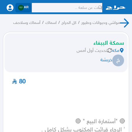
AR
مواشي وحيوانات وطيور
/
كل الحراج
/
اسماك
/
أسماك وسلاحف
سمكة الببغاء
مكه
تحديث
أول أمس
خ
خربشة
80