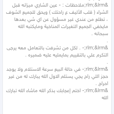
&rlm;&lrm;ملاحظات : - عين الشاري ميزانه قبل 
الشراء ( قلب الأليف ع راحتك ) ويحق للجميع الشوف 
، تطلع من عندي غير مسؤول عن اي شي بعدها 
مايخفي الجميع التغيرات المناخية ومايكتبه الله 
&rlm;&lrm;- . لكل من تشرفت بالتعامل معه يرجى 
&rlm;&lrm;- في حالة البيع سرعة الاستلام ولا يوجد 
حجز اللي راح يجي يستلم الاول الله يبارك له من غير 
&rlm;&lrm;- اختم إعجابك بذكر الله ماشاء الله تبارك 
الله