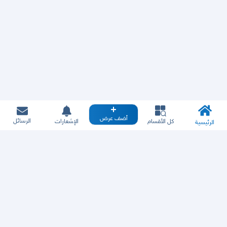
أضف عرض
الرسائل
كل الأقسام
الإشعارات
الرئيسية