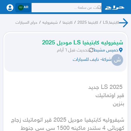
AR
كابتيفا,LS
/
كابتيفا 2025
/
كابتيفا
/
شيفروليه
/
حراج السيارات
شيفروليه كابتيفيا LS موديل 2025
خميس مشيط
تحديث
قبل ٦ أيام
ش
شركة- نايف للسيارات
بنزين
شيفروليه كابتيفيا موديل 2025 قير اتوماتيك زجاج 
كهربائي 4 سلندر ماكينه 1500 سي سي جنوط 