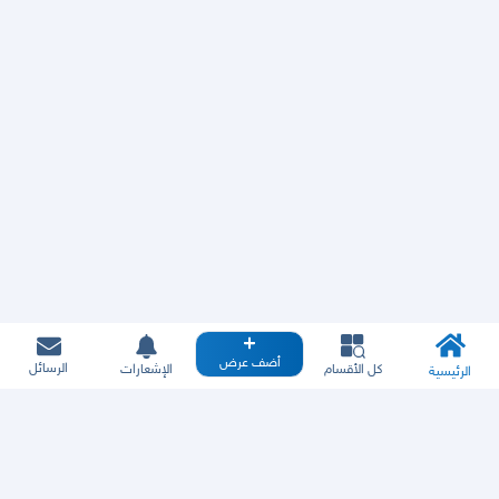
أضف عرض
الرسائل
كل الأقسام
الإشعارات
الرئيسية