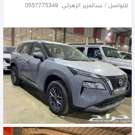
للتواصل / عبدالعزيز الزهراني  0557775349 