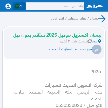
AR
نيسان
/
حراج السيارات
/
اكس تريل
نيسان اكستريل موديل 2025 ستاندر بدون دبل
جده
تحديث
قبل ٣ أشهر
م
موزع معتمد للسيارت الجديده
 2025
جده - الرياض - مكه - المدينه - القنفذة - جازان - 