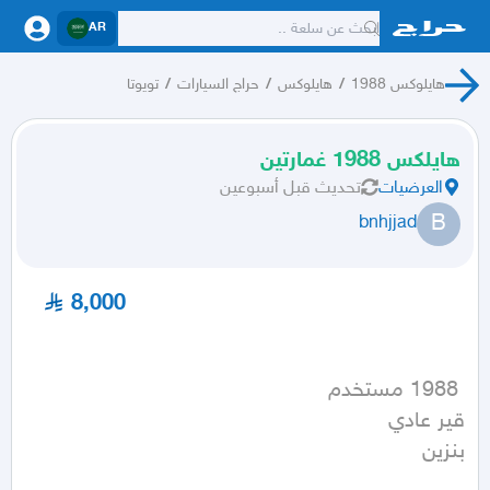
AR
هايلوكس 1988
/
هايلوكس
/
حراج السيارات
/
تويوتا
هايلكس 1988 غمارتين
العرضيات
تحديث
قبل أسبوعين
B
bnhjjad
8,000
بنزين