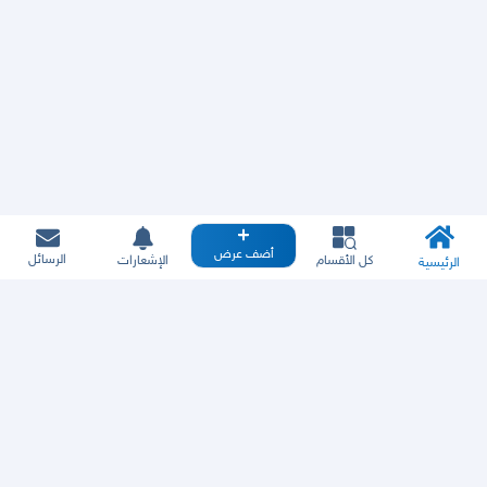
أضف عرض
الرسائل
كل الأقسام
الإشعارات
الرئيسية