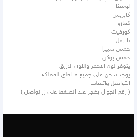
( رقم الجوال يظهر عند الضغط على زر تواصل ) 