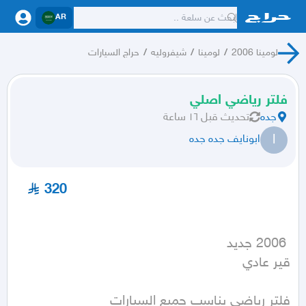
AR
لومينا 2006
/
لومينا
/
شيفروليه
/
حراج السيارات
فلتر رياضي اصلي
جده
تحديث
قبل ١٦ ساعة
ا
ابونايف جده جده
320
قير عادي