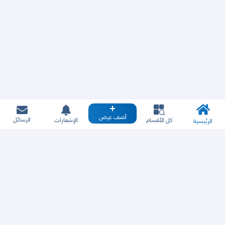
أضف عرض
الرسائل
كل الأقسام
الإشعارات
الرئيسية