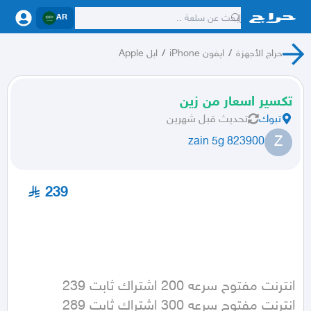
AR
حراج الأجهزة
/
ايفون iPhone
/
ابل Apple
تكسير اسعار من زين
تبوك
تحديث
قبل شهرين
Z
zain 5g 823900
239