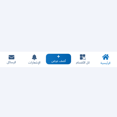
أضف عرض
الرسائل
كل الأقسام
الإشعارات
الرئيسية