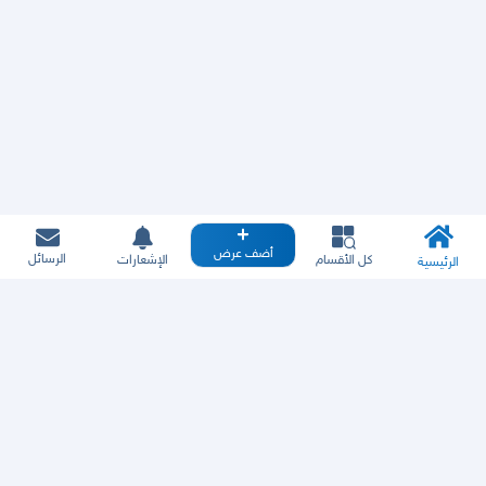
أضف عرض
الرسائل
كل الأقسام
الإشعارات
الرئيسية