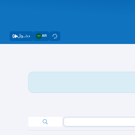
دخــــول
AR