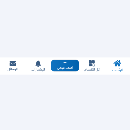
أضف عرض
الرسائل
كل الأقسام
الإشعارات
الرئيسية