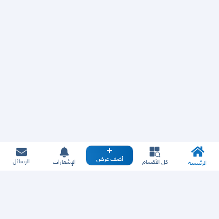
أضف عرض
الرسائل
كل الأقسام
الإشعارات
الرئيسية