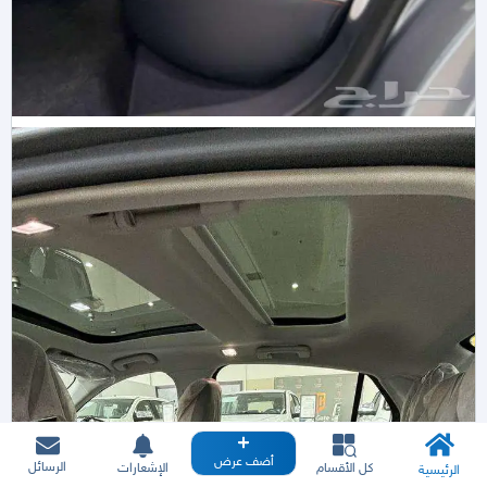
أضف عرض
الرسائل
كل الأقسام
الإشعارات
الرئيسية