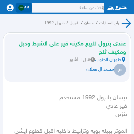
AR
حراج السيارات
/
نيسان
/
باترول
/
باترول 1992
عندي بترول للبيع مكينه قير على الشرط ودبل
ومكيف ثلج
ظهران الجنوب
قبل ٦ أشهر
م
محمد ال هتلان
بنزين
الموتر يبيله بويه وتزابيط داخليه اقبل قطوع ايشي 