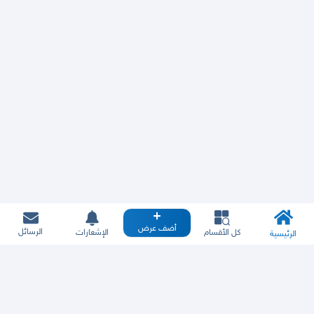
أضف عرض
الرسائل
كل الأقسام
الإشعارات
الرئيسية