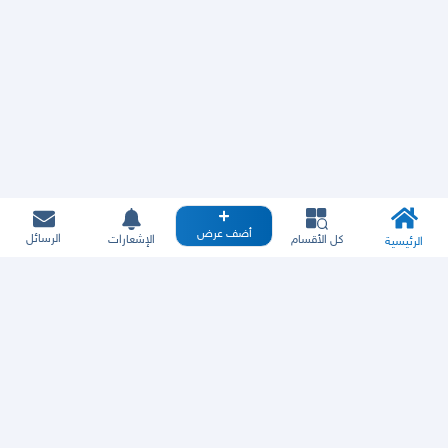
أضف عرض
الرسائل
كل الأقسام
الإشعارات
الرئيسية