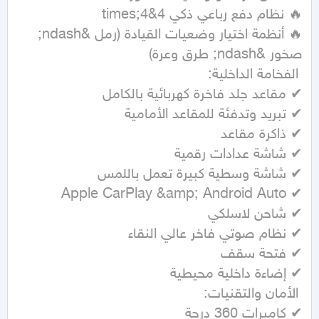
🔥 أنظمة اختيار وضعيات القيادة (رمل &ndash; 