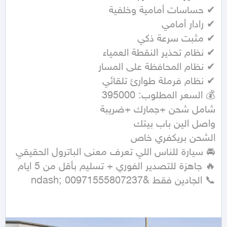
📞 الجادين فقط &ndash; 00971555807237