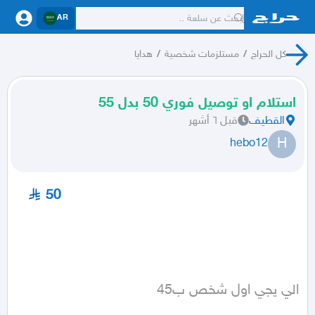
AR
كل الحراج
/
مستلزمات شخصية
/
هدايا
استلام او توصيل فوري 50 بدل 55
القطيف
قبل ٦ أشهر
H
hebo12
50
الي يجي اول شخص ب45