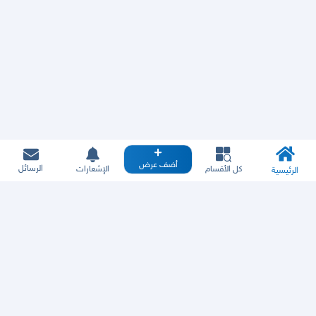
أضف عرض
الرسائل
كل الأقسام
الإشعارات
الرئيسية