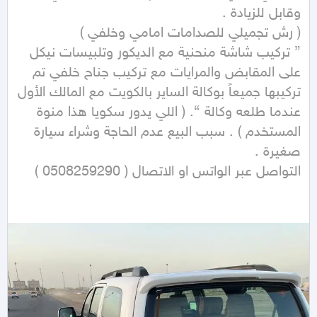
{ تركيب شاشة منحنية مع الديكور وتلبيسات نيكل 
على المقابض والمرايات مع تركيب جناح خلفي تم 
تركيبها جميعاً بوكالة الساير بالكويت مع المالك الأول 
عندما طلعه وكالة }. ( اللي يدور سكويا هذا منوة 
المستخدم ) . سبب البيع عدم الحاجة وشراء سيارة 
التواصل عبر الواتس او الاتصال ( 0508259290 )