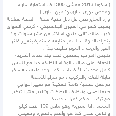
( سكويا 2013 ممشى 300 الف استمارة سارية 
وارد الساير نص فل دبل ثلاجة فتحة - الفتحة عطلانة 
بسبب كسر في المجرى البلاستيكي - كرسي السواق 
كهربا مالك ثاني عندي له اكثر من عشر سنوات ولا 
يتحرك الا وقت السفر متابعة مستمرة بتغيير فلتر 
تلبيس المراتب بتفصيل كنب جلد عندما اشتريته 
للحفاظ على مراتب الوكالة النظيفة جداً مع تلبيس 
كامل وحديث للأرضيات . كما يوجد عليه سلة سفر 
تم عمل تصفية كاملة للمكينة مع تغيير البواجي 
طبعاً اصلي وتنظيف البخاخات وتغيير فلتر التبخير 
الممشى انا اشتريته وهو ماش 109 آلاف كيلو 
والباقي عندي كما هو واضح بالصورة وحقيقي 