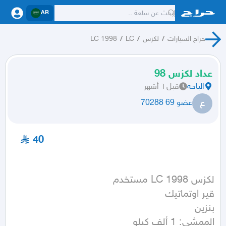
AR
حراج السيارات
/
لكزس
/
LC
/
LC 1998
عداد لكزس 98
الباحة
قبل ٦ أشهر
ع
عضو 69 70288
40
الممشى: 1 ألف كيلو