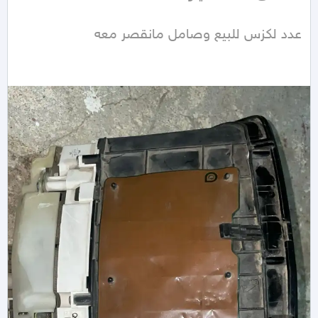
عدد لكزس للبيع وصامل مانقصر معه