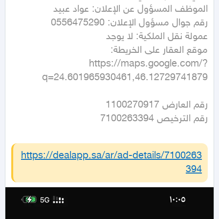
https://maps.google.com/?
q=24.601965930461,46.12729741879
رقم الترخيص 7100263394
https://dealapp.sa/ar/ad-details/
7100263
394