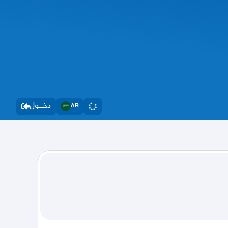
دخــــول
AR