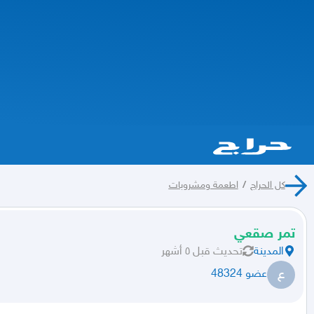
كل الحراج
/
اطعمة ومشروبات
تمر صقعي
المدينة
تحديث
قبل ٥ أشهر
ع
عضو 48324