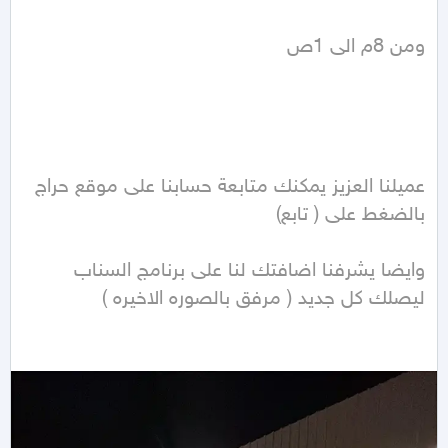
عميلنا العزيز يمكنك متابعة حسابنا على موقع حراج 
وايضا يشرفنا اضافتك لنا على برنامج السناب 
ليصلك كل جديد ( مرفق بالصوره الاخيره )