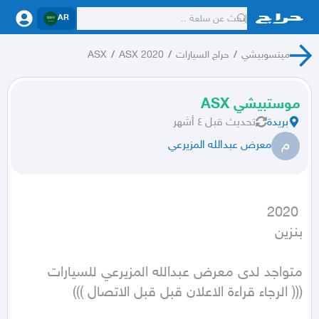
AR
ميتسوبيشي
/
حراج السيارات
/
ASX 2020
/
ASX
موستبيشي ASX
بريدة
تحديث
قبل ٤ أشهر
م
معرض عبدالله المزيرعي
بنزين