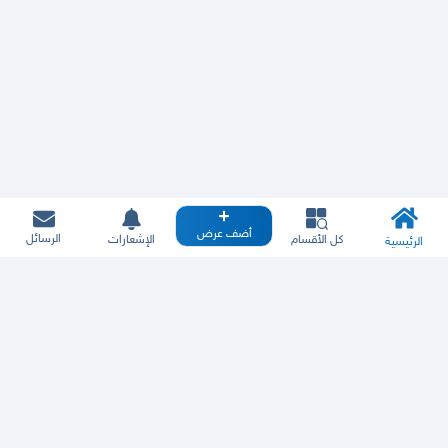
أضف عرض
الرسائل
كل الأقسام
الإشعارات
الرئيسية