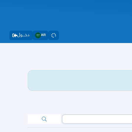
دخــــول
AR