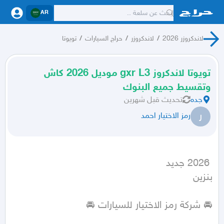
AR
لاندكروزر 2026
/
لاندكروزر
/
حراج السيارات
/
تويوتا
تويوتا لاندكروز gxr L3 موديل 2026 كاش
وتقسيط جميع البنوك
جده
تحديث
قبل شهرين
ر
رمز الاختيار احمد
بنزين