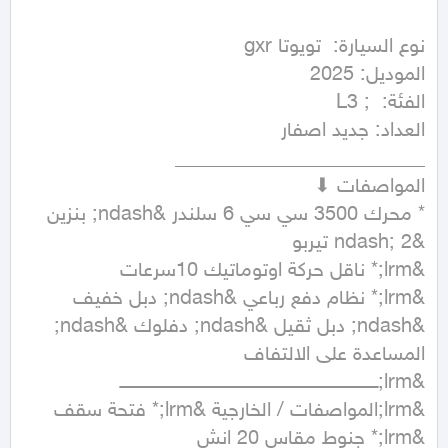
* محرك 3500 سي سي 6 سلندر &ndash; بنزين 
&lrm;* نظام دفع رباعي &ndash; دبل خفيف 
&ndash; دبل ثقيل &ndash; دفلوك &ndash; 