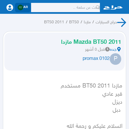
AR
حراج السيارات
/
مازدا
/
BT50
/
BT50 2011
Mazda BT50 2011 مازدا
جده
قبل ٥ أشهر
P
promax 0102
 دبل