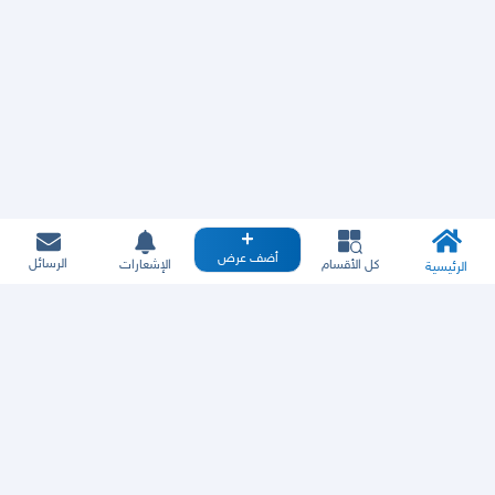
أضف عرض
الرسائل
كل الأقسام
الإشعارات
الرئيسية