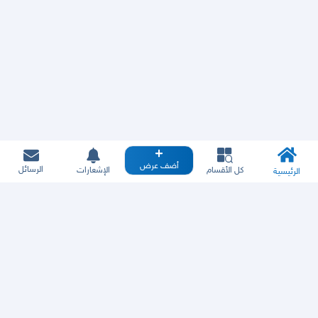
أضف عرض
الرسائل
كل الأقسام
الإشعارات
الرئيسية