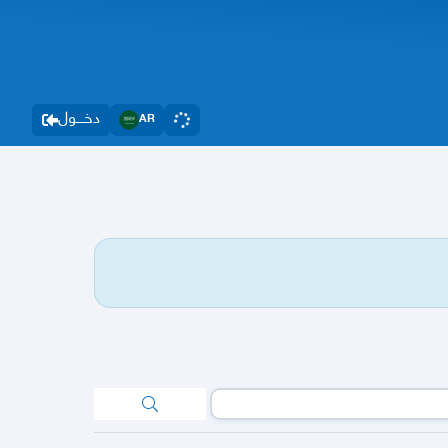
دخــــول
AR