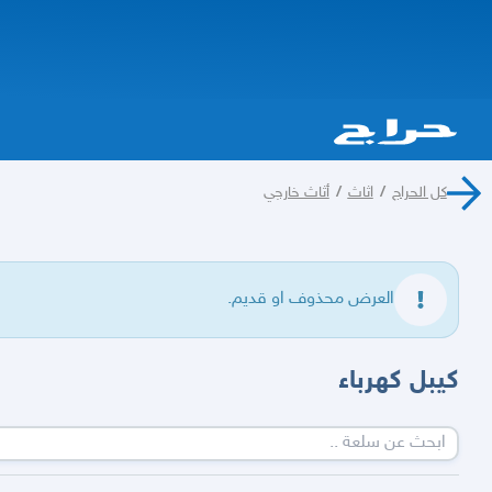
كل الحراج
/
اثاث
/
أثاث خارجي
العرض محذوف او قديم.
كيبل كهرباء