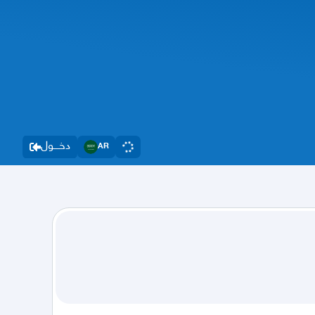
دخــــول
AR