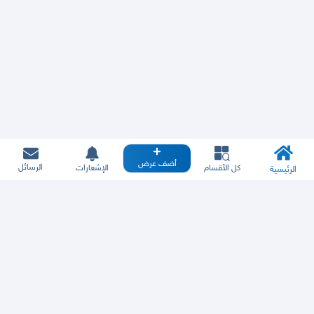
أضف عرض
الرسائل
كل الأقسام
الإشعارات
الرئيسية