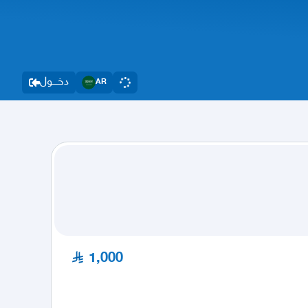
دخــــول
AR
1,000