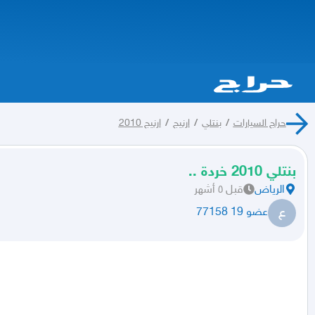
حراج السيارات
/
بنتلي
/
ارنيج
/
ارنيج 2010
بنتلي 2010 خردة ..
الرياض
قبل ٥ أشهر
ع
عضو 19 77158