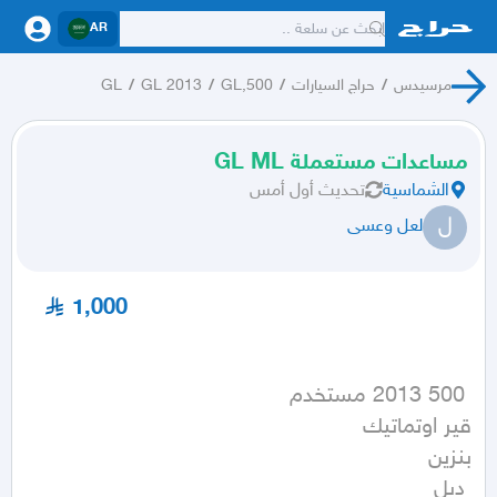
AR
مرسيدس
/
حراج السيارات
/
GL,500
/
GL 2013
/
GL
مساعدات مستعملة GL ML
الشماسية
تحديث
أول أمس
ل
لعل وعسى
1,000
 دبل