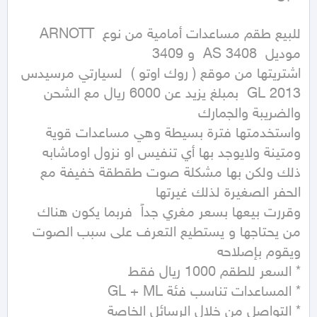
للبيع طقم مساعدات أمامية من نوع  ARNOTT 
اشتريتها من موقع ( روك اوتو )  لسيارتي مرسيدس 
2013 GL  بمبلغ يزيد عن 6000 ريال مع الشحن 
واستخدمتها فترة بسيطة وهي مساعدات قوية 
ومتينة ولايوجد بها أي تنفيس او نزول اوماشابه 
ذلك ولكن بها مشكلة صوت طقطقة خفيفة مع 
وقررت بيعها بسعر مغري جداً  فربما يكون هناك 
من يحتاجها و يستطيع التعرف على سبب الصوت 