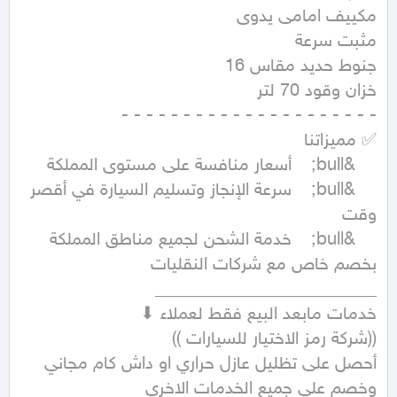
	&bull;	سرعة الإنجاز وتسليم السيارة في أقصر 
	&bull;	خدمة الشحن لجميع مناطق المملكة 