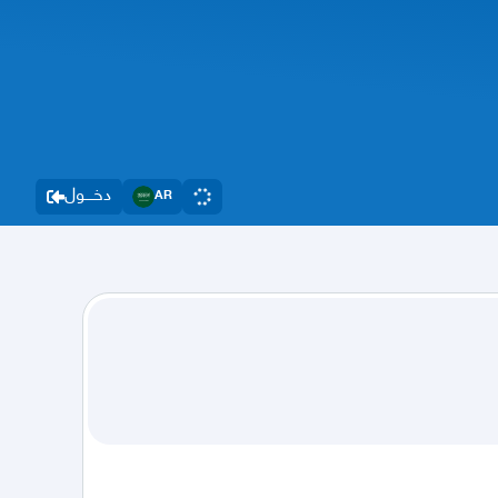
دخــــول
AR