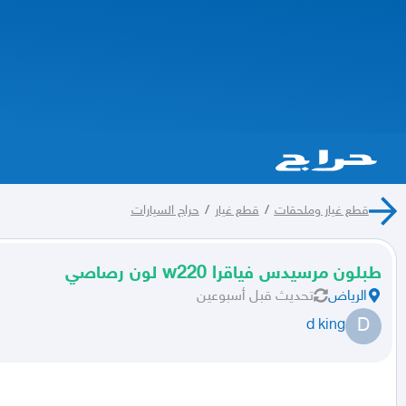
قطع غيار وملحقات
/
قطع غيار
/
حراج السيارات
طبلون مرسيدس فياقرا w220 لون رصاصي
الرياض
تحديث
قبل أسبوعين
D
d king