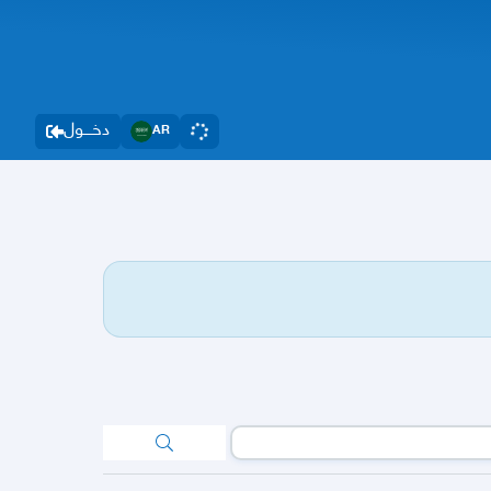
دخــــول
AR