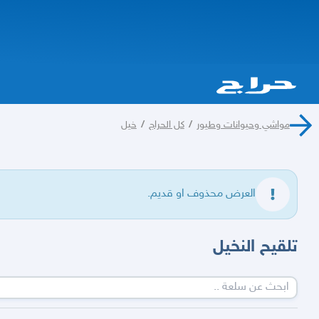
مواشي وحيوانات وطيور
/
كل الحراج
/
خيل
العرض محذوف او قديم.
تلقيح النخيل